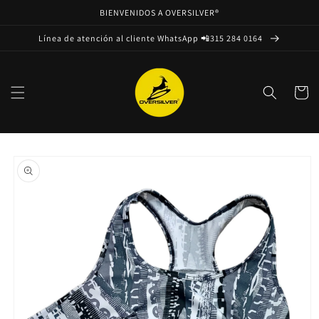
Ir
BIENVENIDOS A OVERSILVER®
directamente
al contenido
Línea de atención al cliente WhatsApp 📲315 284 0164
Carrito
Ir
directamente
a la
información
del producto