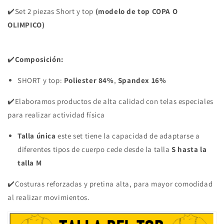
GRIS
GRIS
✔️Set 2 piezas Short y top
(modelo de top COPA O
LETRAS
LETRAS
OLIMPICO)
✔️
Composición:
SHORT y top:
Poliester 84%
,
Spandex 16%
✔️Elaboramos productos de alta calidad con telas especiales
para realizar actividad física
Talla única
este set tiene la capacidad de adaptarse a
diferentes tipos de cuerpo cede desde la talla
S hasta la
talla M
✔️Costuras reforzadas y pretina alta, para mayor comodidad
al realizar movimientos.