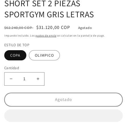
SHORT SET 2 PIEZAS
SPORTGYM GRIS LETRAS
Precio
Precio
$31.120,00 COP
$62.240,00 COP
Agotado
habitual
de
Impuesto incluido. Los
gastos de envío
se calculan en la pantalla de pago.
oferta
ESTILO DE TOP
COPA
OLIMPICO
Cantidad
Reducir
Aumentar
cantidad
cantidad
para
para
SHORT
SHORT
Agotado
SET
SET
2
2
PIEZAS
PIEZAS
SPORTGYM
SPORTGYM