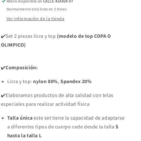
Retiro disponible en
CALLE 41A#24-07
Normalmente está listo en 2 horas
Ver información de la tienda
✔️Set 2 piezas licra y top
(modelo de top COPA O
OLIMPICO)
✔️
Composición:
Licra y top:
nylon 80%
,
Spandex 20%
✔️Elaboramos productos de alta calidad con telas
especiales para realizar actividad física
Talla única
este set tiene la capacidad de adaptarse
a diferentes tipos de cuerpo cede desde la talla
S
hasta la talla L