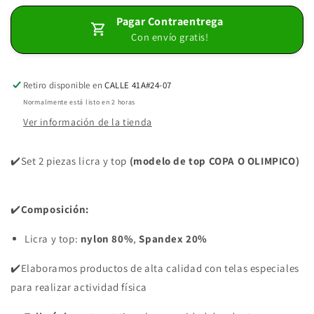
2
2
Pagar Contraentrega
PIEZAS
PIEZAS
Con envío gratis!
PREMIUMTEX
PREMIUMTEX
VERDE
VERDE
MILITAR
MILITAR
Retiro disponible en
CALLE 41A#24-07
Normalmente está listo en 2 horas
Ver información de la tienda
✔️Set 2 piezas licra y top
(modelo de top COPA O OLIMPICO)
✔️
Composición:
Licra y top:
nylon 80%
,
Spandex 20%
✔️Elaboramos productos de alta calidad con telas especiales
para realizar actividad física