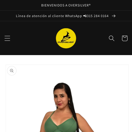
Ir
BIENVENIDOS A OVERSILVER®
directamente
al contenido
Línea de atención al cliente WhatsApp 📲315 284 0164
Carrito
Ir
directamente
a la
información
del producto