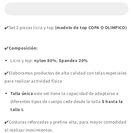
2
2
PIEZAS
PIEZAS
PREMIUMTEX
PREMIUMTEX
GRIS
GRIS
✔️Set 2 piezas licra y top
(modelo de top COPA O OLIMPICO)
METALICO
METALICO
✔️
Composición:
Licra y top:
nylon 80%
,
Spandex 20%
✔️Elaboramos productos de alta calidad con telas especiales
para realizar actividad física
Talla única
este set tiene la capacidad de adaptarse a
diferentes tipos de cuerpo cede desde la talla
S hasta la
talla L
✔️Costuras reforzadas y pretina alta, para mayor comodidad
al realizar movimientos.