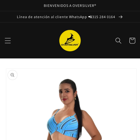
Ir
BIENVENIDOS A OVERSILVER®
directamente
al contenido
Línea de atención al cliente WhatsApp 📲315 284 0164
Carrito
Ir
directamente
a la
información
del producto