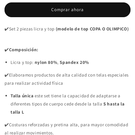
2
2
Comprar ahora
PIEZAS
PIEZAS
PREMIUMTEX
PREMIUMTEX
AZUL
AZUL
✔️Set 2 piezas licra y top
(modelo de top COPA O OLIMPICO)
RALLADS
RALLADS
✔️
Composición:
Licra y top:
nylon 80%
,
Spandex 20%
✔️Elaboramos productos de alta calidad con telas especiales
para realizar actividad física
Talla única
este set tiene la capacidad de adaptarse a
diferentes tipos de cuerpo cede desde la talla
S hasta la
talla L
✔️Costuras reforzadas y pretina alta, para mayor comodidad
al realizar movimientos.