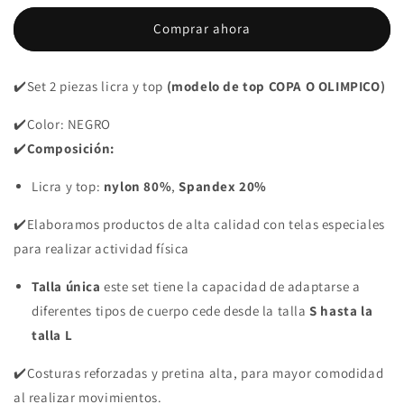
2
2
Comprar ahora
PIEZAS
PIEZAS
PREMIUMTEX
PREMIUMTEX
GRIS
GRIS
✔️Set 2 piezas licra y top
(modelo de top COPA O OLIMPICO)
OSCURO
OSCURO
✔️Color: NEGRO
✔️
Composición:
Licra y top:
nylon 80%
,
Spandex 20%
✔️Elaboramos productos de alta calidad con telas especiales
para realizar actividad física
Talla única
este set tiene la capacidad de adaptarse a
diferentes tipos de cuerpo cede desde la talla
S hasta la
talla L
✔️Costuras reforzadas y pretina alta, para mayor comodidad
al realizar movimientos.