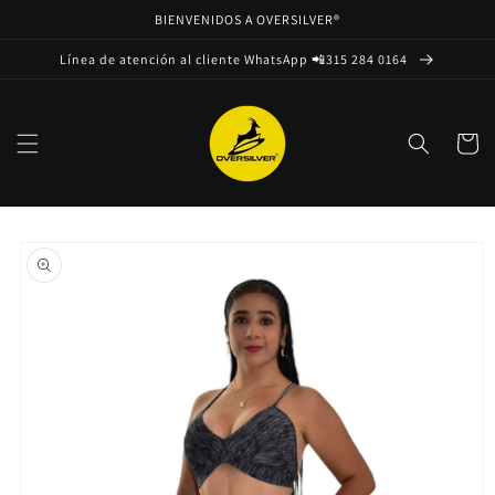
Ir
BIENVENIDOS A OVERSILVER®
directamente
al contenido
Línea de atención al cliente WhatsApp 📲315 284 0164
Carrito
Ir
directamente
a la
información
del producto