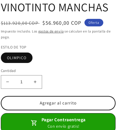
VINOTINTO MANCHAS
Precio
Precio
$56.960,00 COP
$113.920,00 COP
Oferta
habitual
de
Impuesto incluido. Los
gastos de envío
se calculan en la pantalla de
pago.
oferta
ESTILO DE TOP
OLIMPICO
Cantidad
Reducir
Aumentar
cantidad
cantidad
para
para
LEGGINS
LEGGINS
Agregar al carrito
TALLA
TALLA
PLUS
PLUS
Pagar Contraentrega
SET
SET
Con envío gratis!
2
2