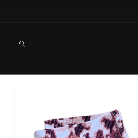
Ir
directamente
al contenido
Ir
directamente
a la
información
del producto