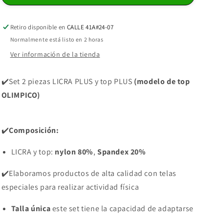
PIEZAS
PIEZAS
PREMIUMTEX
PREMIUMTEX
VINOTINTO
VINOTINTO
Retiro disponible en
CALLE 41A#24-07
MANCHAS
MANCHAS
Normalmente está listo en 2 horas
Ver información de la tienda
✔️Set 2 piezas LICRA PLUS
y top PLUS
(modelo de top
OLIMPICO)
✔️
Composición:
LICRA y top:
nylon 80%
,
Spandex 20%
✔️Elaboramos productos de alta calidad con telas
especiales para realizar actividad física
Talla única
este set tiene la capacidad de adaptarse