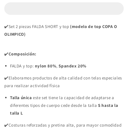
SET
SET
2
2
PIEZAS
PIEZAS
PREMIUMTEX
PREMIUMTEX
✔️Set 2 piezas FALDA SHORT y top
(modelo de top COPA O
MILITAR
MILITAR
AZUL
AZUL
OLIMPICO)
✔️
Composición:
FALDA y top:
nylon 80%
,
Spandex 20%
✔️Elaboramos productos de alta calidad con telas especiales
para realizar actividad física
Talla única
este set tiene la capacidad de adaptarse a
diferentes tipos de cuerpo cede desde la talla
S hasta la
talla L
✔️Costuras reforzadas y pretina alta, para mayor comodidad