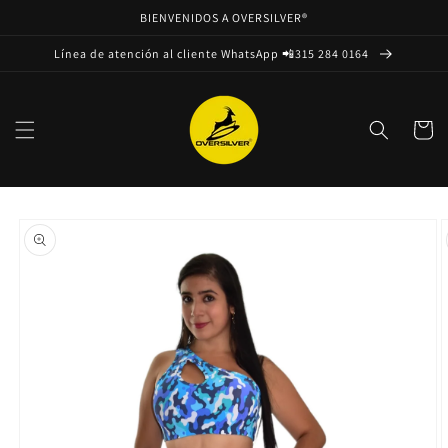
Ir
BIENVENIDOS A OVERSILVER®
directamente
al contenido
Línea de atención al cliente WhatsApp 📲315 284 0164
Carrito
Ir
directamente
a la
información
del producto