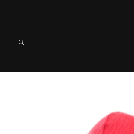
Ir
directamente
al contenido
Ir
directamente
a la
información
del producto