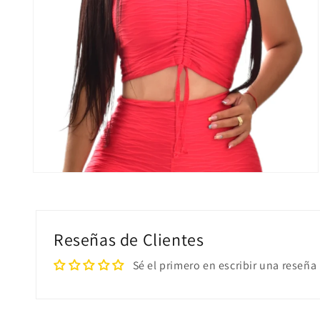
Abrir
elemento
multimedia
2
en
una
Reseñas de Clientes
ventana
modal
Sé el primero en escribir una reseña