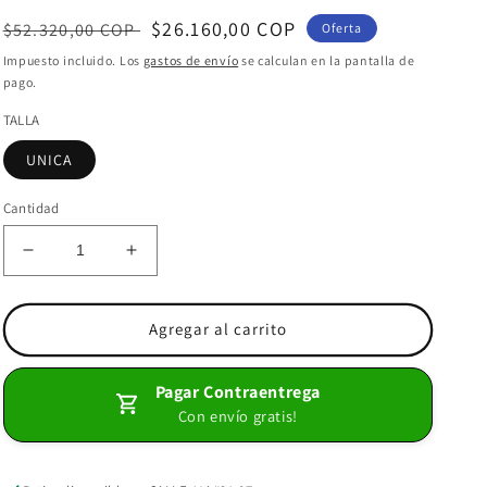
Precio
Precio
$26.160,00 COP
$52.320,00 COP
Oferta
habitual
de
Impuesto incluido. Los
gastos de envío
se calculan en la pantalla de
pago.
oferta
TALLA
UNICA
Cantidad
Reducir
Aumentar
cantidad
cantidad
para
para
CHAQUETA
CHAQUETA
Agregar al carrito
MANGA
MANGA
SISA
SISA
Pagar Contraentrega
CON
CON
Con envío gratis!
CIERRE
CIERRE
LICRADA
LICRADA
MORADO
MORADO