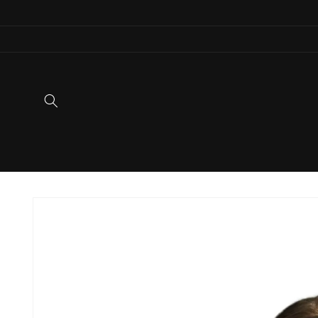
Ir
directamente
al contenido
Ir
directamente
a la
información
del producto