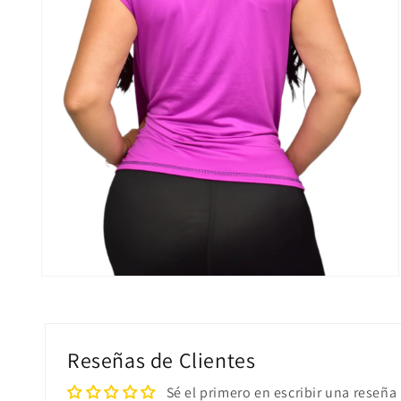
Abrir
elemento
multimedia
2
en
una
Reseñas de Clientes
ventana
modal
Sé el primero en escribir una reseña