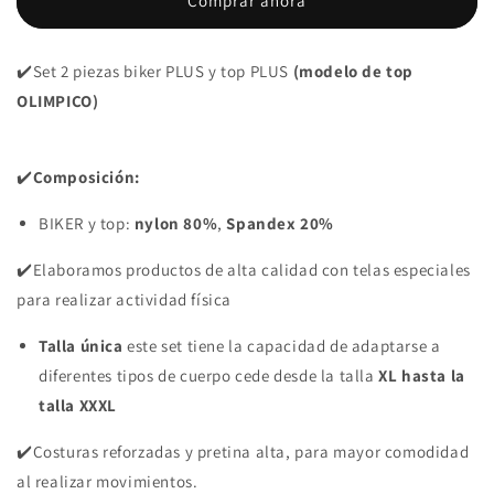
Comprar ahora
SET
SET
2
2
PIEZAS
PIEZAS
✔️Set 2 piezas biker PLUS
y top PLUS
(modelo de top
PREMIUMTEX
PREMIUMTEX
GRIS
GRIS
OLIMPICO)
OSCURO
OSCURO
RALLAS
RALLAS
✔️
Composición:
BIKER y top:
nylon 80%
,
Spandex 20%
✔️Elaboramos productos de alta calidad con telas especiales
para realizar actividad física
Talla única
este set tiene la capacidad de adaptarse a
diferentes tipos de cuerpo cede desde la talla
XL hasta la
talla XXXL
✔️Costuras reforzadas y pretina alta, para mayor comodidad
al realizar movimientos.