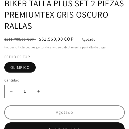
BIKER TALLA PLUS SET 2 PIEZAS
PREMIUMTEX GRIS OSCURO
RALLAS
Precio
Precio
$51.560,00 COP
$111.700,00 COP
Agotado
habitual
de
Impuesto incluido. Los
gastos de envío
se calculan en la pantalla de pago.
oferta
ESTILO DE TOP
OLIMPICO
Cantidad
Reducir
Aumentar
cantidad
cantidad
para
para
BIKER
BIKER
Agotado
TALLA
TALLA
PLUS
PLUS