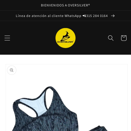
Ir
BIENVENIDOS A OVERSILVER®
directamente
al contenido
Línea de atención al cliente WhatsApp 📲315 284 0164
Carrito
Ir
directamente
a la
información
del producto