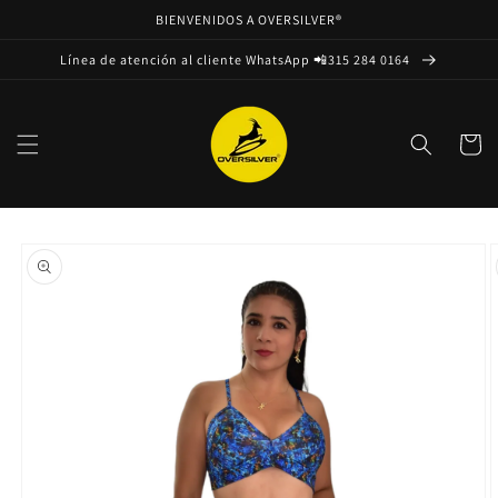
Ir
BIENVENIDOS A OVERSILVER®
directamente
al contenido
Línea de atención al cliente WhatsApp 📲315 284 0164
Carrito
Ir
directamente
a la
información
del producto