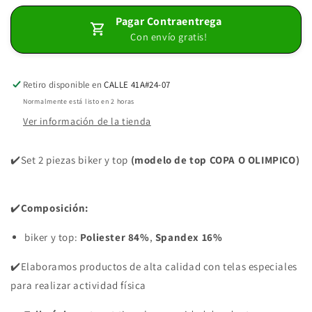
2
2
Pagar Contraentrega
PIEZAS
PIEZAS
Con envío gratis!
SPORTGYM
SPORTGYM
AZUL
AZUL
REY
REY
MANCHAS
MANCHAS
Retiro disponible en
CALLE 41A#24-07
Normalmente está listo en 2 horas
Ver información de la tienda
✔️Set 2 piezas biker
y top
(modelo de top COPA O OLIMPICO)
✔️
Composición:
biker y top:
Poliester 84%
,
Spandex 16%
✔️Elaboramos productos de alta calidad con telas especiales
para realizar actividad física