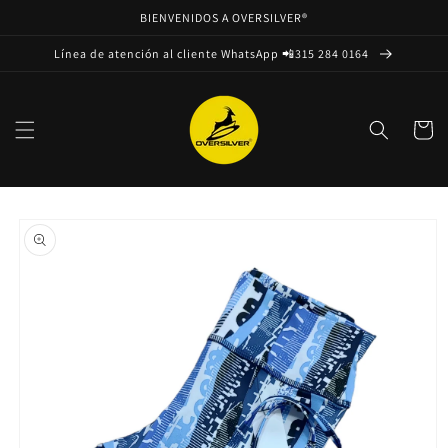
Ir
BIENVENIDOS A OVERSILVER®
directamente
al contenido
Línea de atención al cliente WhatsApp 📲315 284 0164
Carrito
Ir
directamente
a la
información
del producto