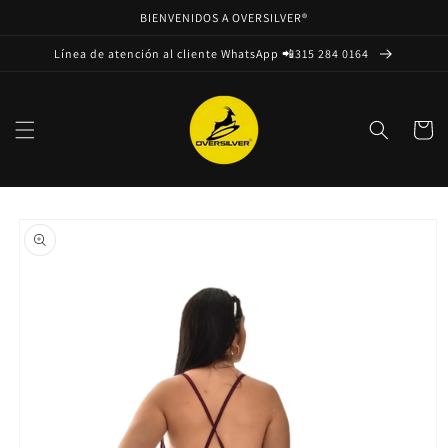
Ir
BIENVENIDOS A OVERSILVER®
directamente
al contenido
Línea de atención al cliente WhatsApp 📲315 284 0164
Carrito
Ir
directamente
a la
información
del producto