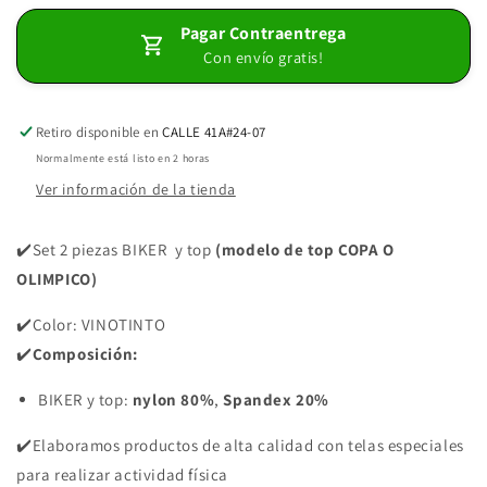
2
2
Pagar Contraentrega
PIEZAS
PIEZAS
Con envío gratis!
PREMIUMTEX
PREMIUMTEX
VINOTINTO
VINOTINTO
Retiro disponible en
CALLE 41A#24-07
Normalmente está listo en 2 horas
Ver información de la tienda
✔️Set 2 piezas BIKER y top
(modelo de top COPA O
OLIMPICO)
✔️Color: VINOTINTO
✔️
Composición:
BIKER y top:
nylon 80%
,
Spandex 20%
✔️Elaboramos productos de alta calidad con telas especiales
para realizar actividad física