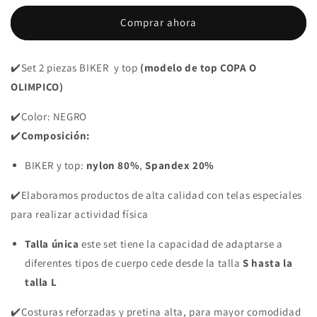
2
2
Comprar ahora
PIEZAS
PIEZAS
PREMIUMTEX
PREMIUMTEX
AZUL
AZUL
✔️Set 2 piezas BIKER y top
(modelo de top COPA O
LETRAS
LETRAS
OLIMPICO)
✔️Color: NEGRO
✔️
Composición:
BIKER y top:
nylon 80%
,
Spandex 20%
✔️Elaboramos productos de alta calidad con telas especiales
para realizar actividad física
Talla única
este set tiene la capacidad de adaptarse a
diferentes tipos de cuerpo cede desde la talla
S hasta la
talla L
✔️Costuras reforzadas y pretina alta, para mayor comodidad