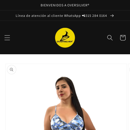
Ir
BIENVENIDOS A OVERSILVER®
directamente
al contenido
Línea de atención al cliente WhatsApp 📲315 284 0164
Carrito
Ir
directamente
a la
información
del producto