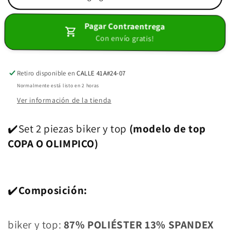
PUSH
PUSH
UP
UP
Pagar Contraentrega
SET
SET
Con envío gratis!
2
2
PIEZAS
PIEZAS
TEXTURIZADO
TEXTURIZADO
ROJO
ROJO
Retiro disponible en
CALLE 41A#24-07
Normalmente está listo en 2 horas
Ver información de la tienda
✔️Set 2 piezas biker y top
(modelo de top
COPA O OLIMPICO)
✔️
Composición:
biker y top:
87% POLIÉSTER 13% SPANDEX