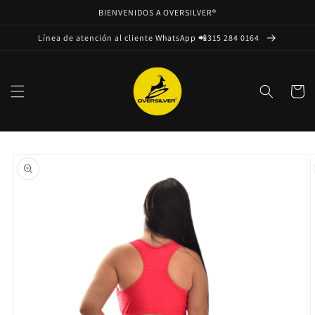
Ir
BIENVENIDOS A OVERSILVER®
directamente
al contenido
Línea de atención al cliente WhatsApp 📲315 284 0164
Carrito
Ir
directamente
a la
información
del producto